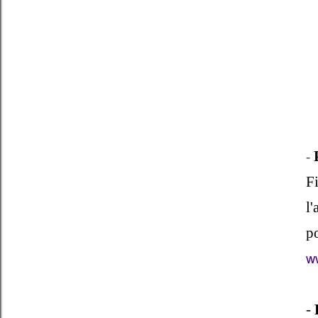
-
Fi
l'
po
ww
-