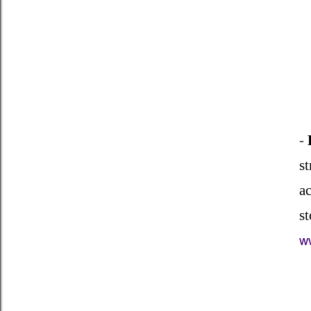
-
P
st
a
s
w