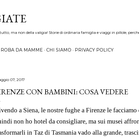
Passa ai contenuti principali
GIATE
tto, ma non della valigia! Storie di ordinaria famiglia e viaggi in pillole, pe
ROBA DA MAMME
CHI SIAMO
PRIVACY POLICY
ggio 07, 2017
IRENZE CON BAMBINI: COSA VEDERE
vendo a Siena, le nostre fughe a Firenze le facciamo 
indi non ho hotel da consigliare, ma sui musei affron
asformarli in Taz di Tasmania vado alla grande, trasci