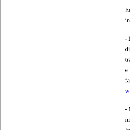
Ec
in
-
d
tr
e 
fa
w
-
M
m