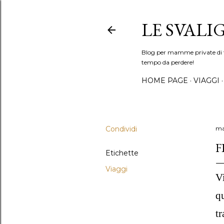
LE SVALI
Blog per mamme private di tu
tempo da perdere!
HOME PAGE
VIAGGI
Condividi
ma
F
Etichette
Viaggi
Vi
qu
tr