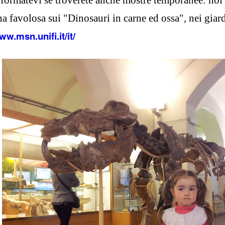
nformatevi se troverete anche mostre temporanee: n
a favolosa sui "Dinosauri in carne ed ossa", nei giar
w.msn.unifi.it/it/