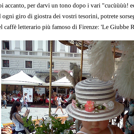
oi accanto, per darvi un tono dopo i vari "cucùùùù! 
 ogni giro di giostra dei vostri tesorini, potrete sors
l caffè letterario più famoso di Firenze: 'Le Giubbe R