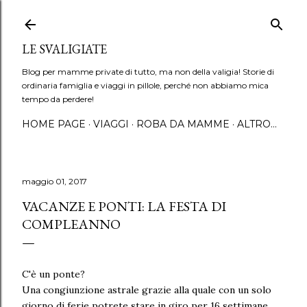
Passa ai contenuti principali
LE SVALIGIATE
Blog per mamme private di tutto, ma non della valigia! Storie di
ordinaria famiglia e viaggi in pillole, perché non abbiamo mica
tempo da perdere!
HOME PAGE
VIAGGI
ROBA DA MAMME
ALTRO…
maggio 01, 2017
VACANZE E PONTI: LA FESTA DI
COMPLEANNO
C'è un ponte?
Una congiunzione astrale grazie alla quale con un solo
giorno di ferie potrete stare in giro per 16 settimane