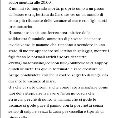
addormentata alle 20.00.
E non mi sto fingendo morta, proprio sono a un passo
dall'essere traghettata da Caronte verso un mondo di
certo più rilassante delle vacanze al mare con figli in età
pre-motorino.
Nonostante io sia una ferrea sostenitrice della
solidarietà femminile, ammetto di provare lancinante
invidia verso le mamme che riescono a scendere in uno
stato di morte apparente sul lettino in spiaggia, mentre i
figli fanno le normali attività sopra descritte
(crema/materassino/cordon blue/ombrellone/Calippo):
quindi se siete tra quelle fortunate e rare creature, vi
prego condividete con me il vostro segreto di lunga vita
durante le vacanze al mare.
Già che ci siete ditemi anche come fate a mangiare come
lupi della steppa senza avere l'interno coscia che
struscia, perché di solito la mamma che si gode le
vacanze si gode pure il panino con la porchetta senza
senso di colpa e senza la zona pre-ascellare tipo ali di
pipistrello.